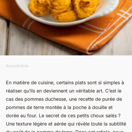
Accueil
›
Actu
ACTU
Quels conseils pour faire des
En matière de
cuisine
, certains plats sont si simples à
réaliser qu’ils en deviennent un véritable art. C’est le
pommes duchesse avec une
cas des pommes duchesse, une recette de purée de
texture légère et aérée?
pommes de terre montée à la
poche à douille
et
dorée au four. Le secret de ces petits choux salés ?
Mathis
•
27 août 2024
•
5 min de lecture
Une texture légère et aérée qui révèle toute la subtilité