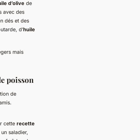
ile d’olive
de
es avec des
n dés et des
utarde, d’
huile
égers mais
de poisson
ation de
amis.
er cette
recette
un saladier,