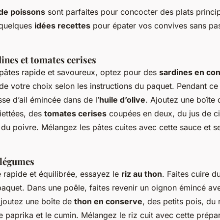
de poissons
sont parfaites pour concocter des plats princi
i quelques
idées recettes
pour épater vos convives sans pa
ines et tomates cerises
 pâtes rapide et savoureux, optez pour des
sardines en co
de votre choix selon les instructions du paquet. Pendant ce
se d’ail émincée dans de l’
huile d’olive
. Ajoutez une boîte
iettées, des
tomates cerises
coupées en deux, du jus de cit
 du poivre. Mélangez les pâtes cuites avec cette sauce et s
t légumes
 rapide et équilibrée, essayez le
riz au thon
. Faites cuire du
 paquet. Dans une poêle, faites revenir un oignon émincé av
joutez une boîte de
thon en conserve
, des petits pois, du
paprika et le cumin. Mélangez le riz cuit avec cette prépar