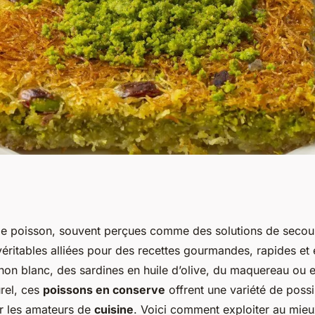
es plats
e poisson, souvent perçues comme des solutions de secou
véritables alliées pour des recettes gourmandes, rapides e
poissons en
thon blanc, des sardines en huile d’olive, du maquereau ou 
rel, ces
poissons en conserve
offrent une variété de possib
r les amateurs de
cuisine
. Voici comment exploiter au mieu