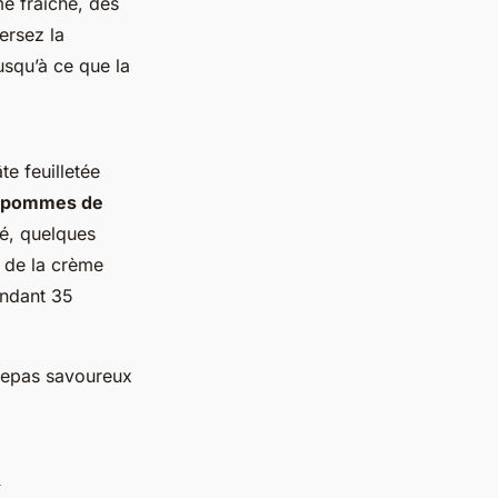
e fraîche, des
ersez la
usqu’à ce que la
te feuilletée
pommes de
té, quelques
 de la crème
pendant 35
s repas savoureux
d