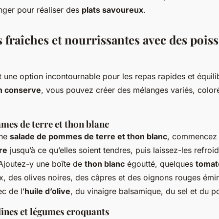
ger pour réaliser des
plats savoureux
.
 fraîches et nourrissantes avec des pois
 une option incontournable pour les repas rapides et équilib
n conserve
, vous pouvez créer des mélanges variés, coloré
mes de terre et thon blanc
une
salade de pommes de terre et thon blanc
, commencez 
re
jusqu’à ce qu’elles soient tendres, puis laissez-les refroid
Ajoutez-y une boîte de
thon blanc
égoutté, quelques
tomat
, des olives noires, des câpres et des oignons rouges émi
c de l’
huile d’olive
, du vinaigre balsamique, du sel et du po
dines et légumes croquants