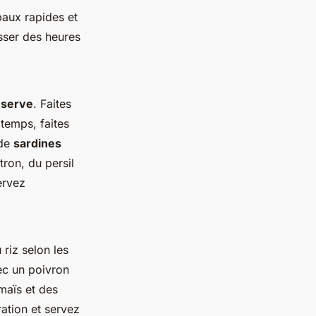
paux rapides et
sser des heures
nserve
. Faites
 temps, faites
 de
sardines
ron, du persil
ervez
 riz selon les
ec un poivron
 maïs et des
ation et servez