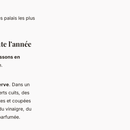
s palais les plus
ute l’année
ssons en
e.
erve
. Dans un
rts cuits, des
tes et coupées
du vinaigre, du
 parfumée.