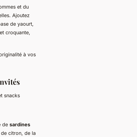
ommes et du
lles. Ajoutez
base de yaourt,
 et croquante,
riginalité à vos
nvités
et snacks
te de
sardines
de citron, de la