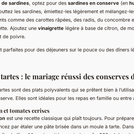
 de sardines
, optez pour des
sardines en conserve
(en
hu
outtez les sardines, émiettez-les légèrement et mélangez-l
ts comme des carottes râpées, des radis, du concombre e
ette. Ajoutez une
vinaigrette
légère à base de citron, de mo
et de poivre.
t parfaites pour des déjeuners sur le pouce ou des dîners l
tartes : le mariage réussi des conserves 
rtes sont des plats polyvalents qui se prêtent bien à l’utilis
erve. Elles sont idéales pour les repas en famille ou entre 
n et tomates cerises
hon
est une recette classique qui plaît toujours. Pour prépar
cez par étaler une pâte brisée dans un moule à tarte. Dans 