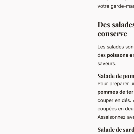
votre garde-man
Mathis
•
27 août 2024
•
6 min de lecture
Des salades
conserve
Les salades sont
des
poissons e
saveurs.
Salade de pom
Pour préparer 
pommes de ter
couper en dés. 
coupées en deux
Assaisonnez ave
Salade de sar