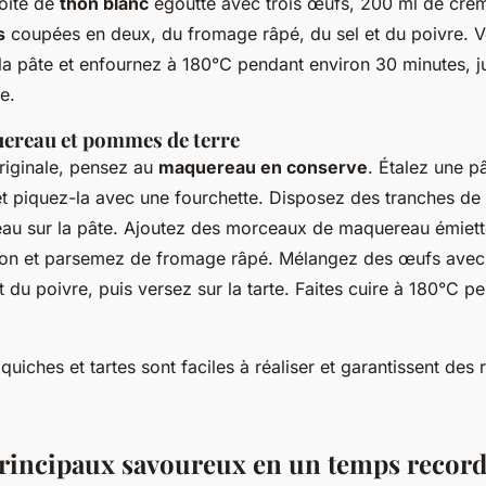
oîte de
thon blanc
égoutté avec trois œufs, 200 ml de crèm
s
coupées en deux, du fromage râpé, du sel et du poivre. V
 la pâte et enfournez à 180°C pendant environ 30 minutes, j
e.
ereau et pommes de terre
originale, pensez au
maquereau en conserve
. Étalez une pâ
t piquez-la avec une fourchette. Disposez des tranches de
’eau sur la pâte. Ajoutez des morceaux de maquereau émiet
non et parsemez de fromage râpé. Mélangez des œufs avec
et du poivre, puis versez sur la tarte. Faites cuire à 180°C 
quiches et tartes sont faciles à réaliser et garantissent de
principaux savoureux en un temps recor