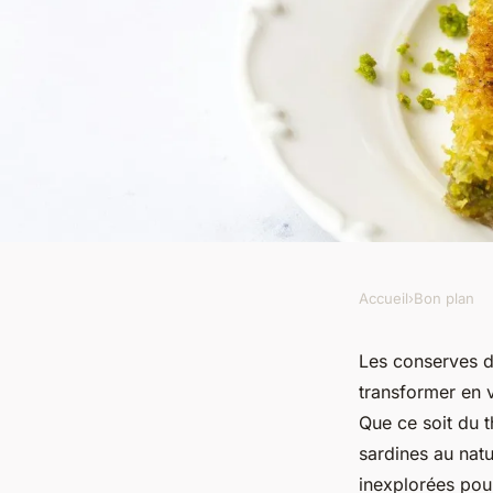
Accueil
›
Bon plan
BON PLAN
Comment préparer d
Les conserves d
transformer en 
savoureux avec des 
Que ce soit du 
sardines au natu
conserve ?
inexplorées pou