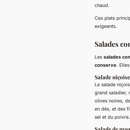
chaud.
Ces plats princ
exigeants.
Salades com
Les
salades c
conserve
. Elle
Salade niçoise
La salade niçois
grand saladier, 
olives noires, 
en dés, et des f
sel et du poivre
Salade de maq