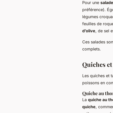
Pour une
salade
préférence). Ég
légumes croquan
feuilles de roqu
d’olive
, de sel 
Ces salades son
complets.
Quiches et 
Les quiches et ta
poissons en cons
Quiche au tho
La
quiche au t
quiche
, commen