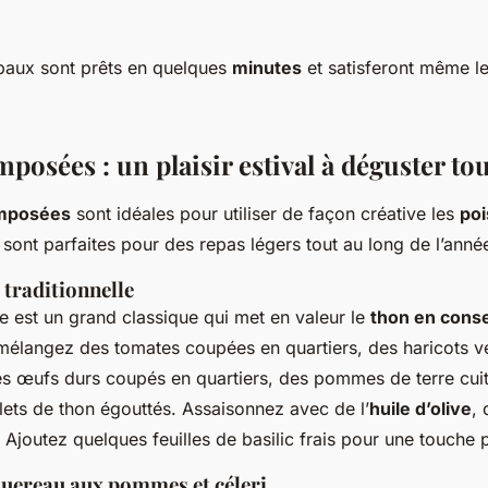
ipaux sont prêts en quelques
minutes
et satisferont même le
posées : un plaisir estival à déguster to
omposées
sont idéales pour utiliser de façon créative les
poi
s sont parfaites pour des repas légers tout au long de l’anné
 traditionnelle
e est un grand classique qui met en valeur le
thon en cons
mélangez des tomates coupées en quartiers, des haricots ve
des œufs durs coupés en quartiers, des pommes de terre cui
ilets de thon égouttés. Assaisonnez avec de l’
huile d’olive
, 
. Ajoutez quelques feuilles de basilic frais pour une touche
uereau aux pommes et céleri