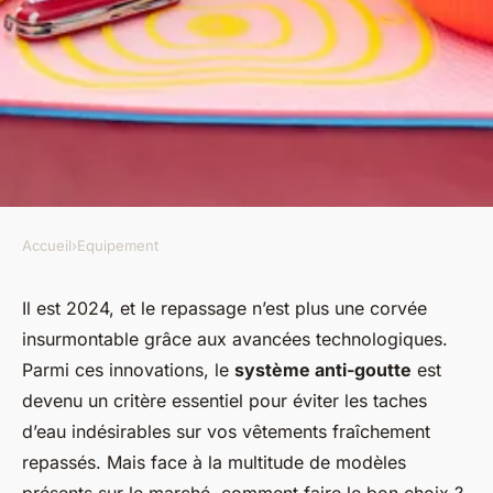
Accueil
›
Equipement
EQUIPEMENT
Comment choisir un fer à
Il est 2024, et le repassage n’est plus une corvée
insurmontable grâce aux avancées technologiques.
repasser avec système anti-
Parmi ces innovations, le
système anti-goutte
est
goutte pour un repassage sans
devenu un critère essentiel pour éviter les taches
traces?
d’eau indésirables sur vos vêtements fraîchement
repassés. Mais face à la multitude de modèles
Mathis
•
27 août 2024
•
7 min de lecture