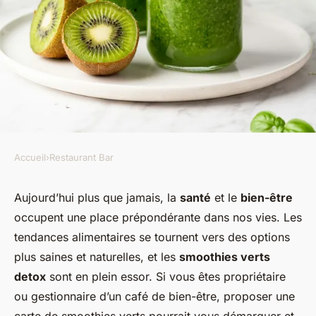
Accueil
›
Restaurant Bar
RESTAURANT BAR
Comment développer une
Aujourd’hui plus que jamais, la
santé
et le
bien-être
occupent une place prépondérante dans nos vies. Les
carte de smoothies verts detox
tendances alimentaires se tournent vers des options
pour un café de bien-être?
plus saines et naturelles, et les
smoothies verts
detox
sont en plein essor. Si vous êtes propriétaire
Mathis
•
27 août 2024
•
8 min de lecture
ou gestionnaire d’un café de bien-être, proposer une