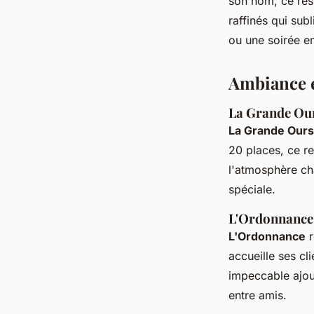
son nom, ce res
raffinés qui sub
ou une soirée en
Ambiance e
La Grande Our
La Grande Our
20 places, ce re
l'atmosphère ch
spéciale.
L'Ordonnance 
L'Ordonnance
r
accueille ses cl
impeccable ajout
entre amis.