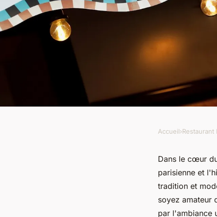
Accueil
›
Restaurant 
RESTAURANT BAR
Découvrez le charm
Dans le cœur du
parisienne et l
montparnasse paris
tradition et mo
soyez amateur d
par l'ambiance 