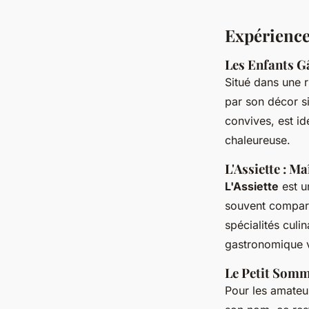
Expérience
Les Enfants Gâ
Situé dans une r
par son décor si
convives, est i
chaleureuse.
L'Assiette : M
L'Assiette
est u
souvent comparé
spécialités cul
gastronomique va
Le Petit Somme
Pour les amateu