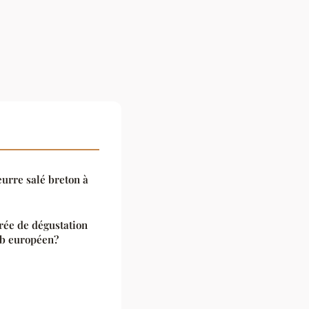
eurre salé breton à
ée de dégustation
ub européen?