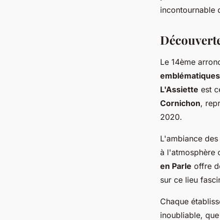
Mathis
•
19 septembre 2024
•
2 min de lecture
incontournable d
Découverte
Le 14ème arron
emblématiques
L'Assiette
est c
Cornichon
, rep
2020.
L'ambiance des 
à l'atmosphère 
en Parle
offre d
sur ce lieu fasci
Chaque établis
inoubliable, que