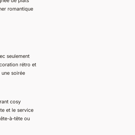
gnée de plats
îner romantique
vec seulement
coration rétro et
 une soirée
rant cosy
te et le service
tête-à-tête ou