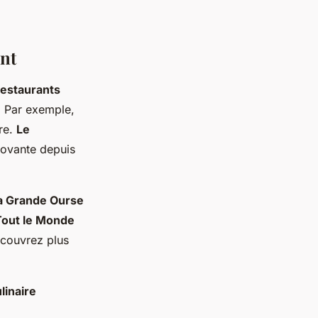
nt
restaurants
. Par exemple,
ire.
Le
novante depuis
a Grande Ourse
Tout le Monde
écouvrez plus
linaire