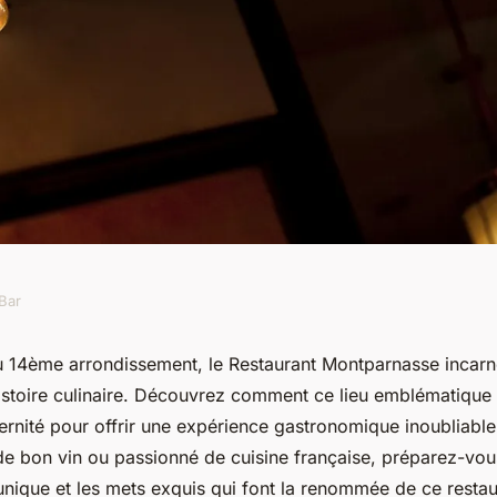
Bar
e du restaurant
 14ème arrondissement, le Restaurant Montparnasse incarn
'histoire culinaire. Découvrez comment ce lieu emblématique
 14ème
dernité pour offrir une expérience gastronomique inoubliabl
e bon vin ou passionné de cuisine française, préparez-vous
unique et les mets exquis qui font la renommée de ce restau