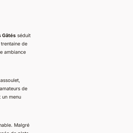
s Gâtés
séduit
 trentaine de
une ambiance
assoulet,
 amateurs de
nt un menu
nable. Malgré