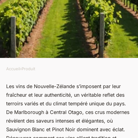
Accueil
›
Produit
PRODUIT
Vins de nouvelle-zélande : un
Les vins de Nouvelle-Zélande s’imposent par leur
fraîcheur et leur authenticité, un véritable reflet des
voyage au cœur des saveurs
terroirs variés et du climat tempéré unique du pays.
De Marlborough à Central Otago, ces crus modernes
Mathis
•
16 août 2025
•
6 min de lecture
révèlent des saveurs intenses et élégantes, où
Sauvignon Blanc et Pinot Noir dominent avec éclat.